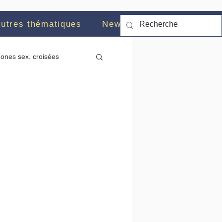
utres thématiques
News
ones sex. croisées
n sociale
Suicide
 minoritaire
HAS