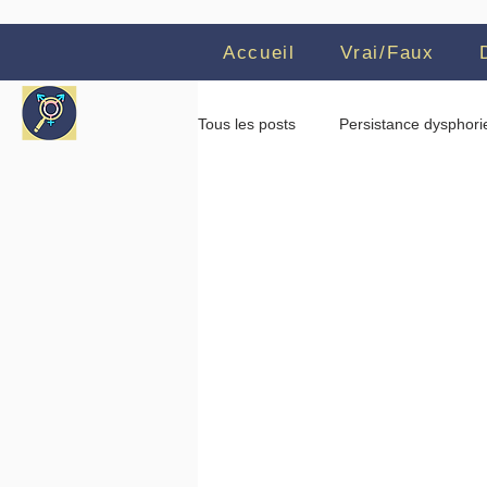
Accueil
Vrai/Faux
Tous les posts
Persistance dysphori
Revue systématique
Testosté
Cass Review
Critiques
SEGM
Témoignages