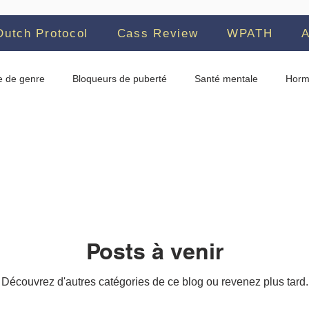
Dutch Protocol
Cass Review
WPATH
A
e de genre
Bloqueurs de puberté
Santé mentale
Horm
rone
Oestrogènes
WPATH
Détransition
Contagio
AAP
Directives cliniques
Norvège
Autisme
Stress
Posts à venir
Découvrez d'autres catégories de ce blog ou revenez plus tard.