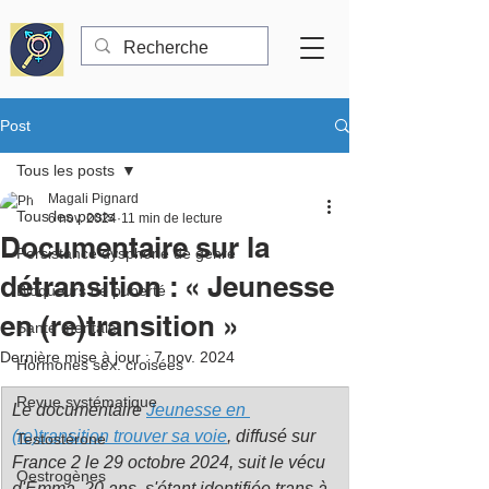
Post
Tous les posts
Magali Pignard
Tous les posts
6 nov. 2024
11 min de lecture
Documentaire sur la
Persistance dysphorie de genre
détransition : « Jeunesse
Bloqueurs de puberté
en (re)transition »
Santé mentale
Dernière mise à jour :
7 nov. 2024
Hormones sex. croisées
Revue systématique
Le documentaire 
Jeunesse en 
(re)transition trouver sa voie
, diffusé sur 
Testostérone
France 2 le 29 octobre 2024, suit le vécu 
Oestrogènes
d'Emma, 20 ans, s'étant identifiée trans à 