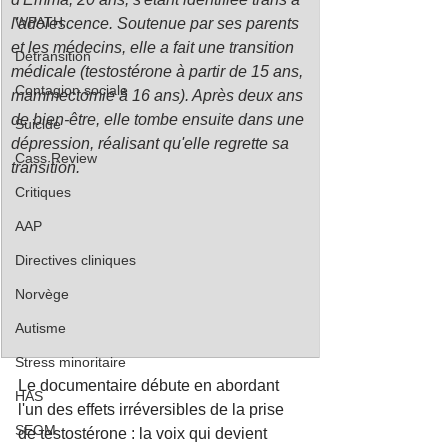
WPATH
l'adolescence. Soutenue par ses parents 
et les médecins, elle a fait une transition 
Détransition
médicale (testostérone à partir de 15 ans, 
Contagion sociale
mammectomie à 16 ans). Après deux ans 
de bien-être, elle tombe ensuite dans une 
Suicide
dépression, réalisant qu'elle regrette sa 
Cass Review
transition. 
Critiques
AAP
Directives cliniques
Norvège
Autisme
Stress minoritaire
Le documentaire débute en abordant 
HAS
l'un des effets irréversibles de la prise 
SEGM
de testostérone : la voix qui devient 