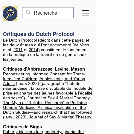
Critiques du Dutch Protocol
Le Dutch Protocol (décrit dans
cette page)
, et
les deux études qui l'ont documenté (de Vries
et al.
2011
et
2014)
constituent le fondement
de la pratique de la transition de genre chez
les jeunes.
Critiques d’Abbruzzese, Levine, Mason
Reconsidering Informed Consent for Trans-
Identified Children, Adolescents, and Young
Adults
(mars 2022) (paragraphe "L’étude
néerlandaise : la base discutable du modèle de
prise en charge des jeunes favorable à l’égalité
des sexes"), Journal of Sex & Marital Therapy.
The Myth of “Reliable Research” in Pediatric
Gender Medicine: A critical evaluation of the
Dutch Studies—and research that has followed
(janv.. 2023), Journal of Sex & Marital Therapy.
Critiques de Biggs
Puberty blockers for gender dysphoria: the