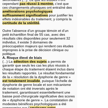
cependant
pas réussi à montrer
,
c’est que
ces changements physiques ont entraîné des
améliorations psychologiques
suffisamment significatives
pour justifier les
effets indésirables du traitement, y compris la
certitude de la stérilité
.
Outre l’absence d’un groupe témoin et d’un
petit échantillon final de 55 cas, avec des
résultats clés disponibles pour seulement 32
individus, il existe 3 domaines de
préoccupation majeurs qui rendent ces études
impropres à la prise de décision clinique ou
politique.
A. Risque élevé de biais
(...) La
sélection des sujets
a permis de
garantir que seuls les cas les plus réussis à
chaque étape du traitement étaient inclus dans
les résultats rapportés. Le résultat fondamental
de la « résolution de la dysphorie de genre »
est totalement invalide
, puisque l’échelle de
dysphorie de genre locale et son mécanisme
de notation ont été inversés après le
traitement, garantissant essentiellement une
baisse post-chirurgicale significative des scores
de « dysphorie de genre ». La constatation de
modestes bénéfices psychologiques a été
compromise par l’
amalgame entre