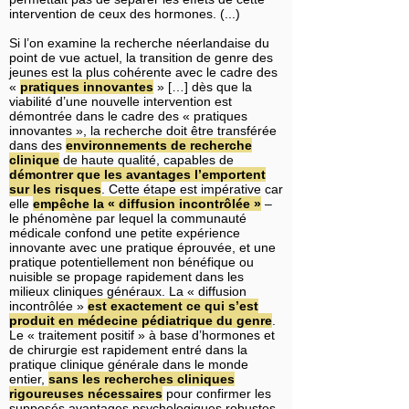
intervention de ceux des hormones. (...)
Si l’on examine la recherche néerlandaise du
point de vue actuel, la transition de genre des
jeunes est la plus cohérente avec le cadre des
«
pratiques innovantes
» […] dès que la
viabilité d’une nouvelle intervention est
démontrée dans le cadre des « pratiques
innovantes », la recherche doit être transférée
dans des
environnements de recherche
clinique
de haute qualité, capables de
démontrer que les avantages
l’emportent
sur les risques
. Cette étape est impérative car
elle
empêche la « diffusion incontrôlée »
–
le phénomène par lequel la communauté
médicale confond une petite expérience
innovante avec une pratique éprouvée, et une
pratique potentiellement non bénéfique ou
nuisible se propage rapidement dans les
milieux cliniques généraux. La « diffusion
incontrôlée »
est exactement ce qui s’est
produit en médecine pédiatrique du genre
.
Le « traitement positif » à base d’hormones et
de chirurgie est rapidement entré dans la
pratique clinique générale dans le monde
entier,
sans les recherches cliniques
rigoureuses nécessaires
pour confirmer les
supposés avantages psychologiques robustes