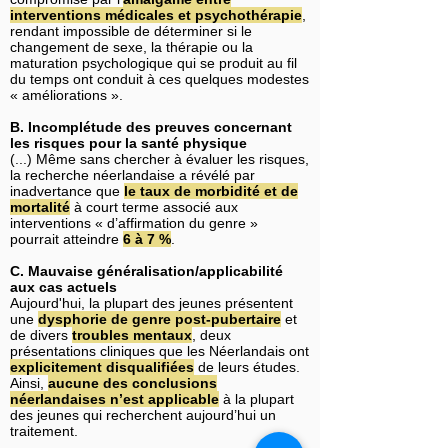
interventions médicales et psychothérapie
,
rendant impossible de déterminer si le
changement de sexe, la thérapie ou la
maturation psychologique qui se produit au fil
du temps ont conduit à ces quelques modestes
« améliorations ».
B. Incomplétude des preuves concernant
les risques pour la santé physique
(...) Même sans chercher à évaluer les risques,
la recherche néerlandaise a révélé par
inadvertance que
le taux de morbidité et de
mortalité
à court terme associé aux
interventions « d’affirmation du genre »
pourrait atteindre
6 à 7 %
.
C. Mauvaise généralisation/applicabilité
aux cas actuels
Aujourd'hui, la plupart des jeunes présentent
une
dysphorie de genre post-pubertaire
et
de divers
troubles mentaux
, deux
présentations cliniques que les Néerlandais ont
explicitement disqualifiées
de leurs études.
Ainsi,
aucune des conclusions
néerlandaises n’est applicable
à la plupart
des jeunes qui recherchent aujourd’hui un
traitement.