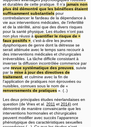
et durables de cette pratique. Il n’a
jamais non
plus été démontré que les bénéfices étaient
suffisamment substantiels
pour
contrebalancer le fardeau de la dépendance à
vie aux interventions médicales, de l’infertilité
et de la stérilité, ainsi que des divers risques
pour la santé physique. Les études n’ont pas
non plus réussi à
quantifier le risque de «
faux positifs »
, c’est-à-dire les jeunes
dysphoriques de genre dont la détresse se
serait atténuée avec le temps sans recourir à
des interventions médicales et chirurgicales
irréversibles. La tâche difficile consistant à
inverser la diffusion incontrôlée commence par
une
revue systématique des preuves
, suivie
par la
mise à jour des directives de
traitement
, et culmine avec la fin de
l'application de pratiques non éprouvées ou
nuisibles, connues sous le nom de «
renversements de pratiques
». (..)
Les deux principales études néerlandaises en
question
(de Vries et al.
2011
et
2014)
ont
démontré de manière convaincante que les
interventions hormonales et chirurgicales
peuvent modifier avec succès l’apparence
phénotypique des caractéristiques sexuelles
secondaires (...). Ce que les études n’ont