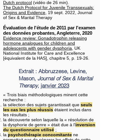
Dutch protocol
(vidéo de 26 min).
The Dutch Protocol for Juvenile Transsexuals:
Origins and Evidence
, 19 sept. 2022, Journal
of Sex & Marital Therapy
Évaluation de l'étude de 2011 par l'examen
des données probantes, Angleterre, 2020
Evidence review: Gonadotrophin releasing
hormone analogues for children and
adolescents with gender dysphoria
, UK
National Institute for Care and Excellence
[équivalent de la HAS], chapitre 5, p. 19-26.
Extrait : Abbruzzese, Levine,
Mason,
Journal of Sex & Marital
Therapy
,
janvier 2023
« Trois biais méthodologiques minent cette
recherche :
la sélection des sujets garantissait que
seuls
les cas les plus réussis
étaient inclus dans
les résultats ;
la découverte selon laquelle la « résolution de
la dysphorie de genre » était due à l'
inversion
du questionnaire utilisé
;
la
psychothérapie concomitante
ne
permettait pas de séparer les effets de cette