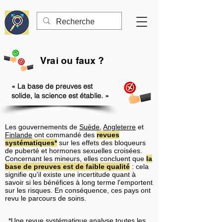
Vrai ou faux ?
« La base de preuves est
solide, la science est établie. »
Les gouvernements de
Suède
,
Angleterre
et
Finlande
ont commandé des
revues
systématiques*
sur les effets des bloqueurs
de puberté et hormones sexuelles croisées.
Concernant les mineurs, elles concluent que
la
base de preuves est de faible qualité
: cela
signifie qu'il existe une incertitude quant à
savoir si les bénéfices à long terme l'emportent
sur les risques. En conséquence, ces pays ont
revu le parcours de soins
.
*Une revue systématique analyse toutes les