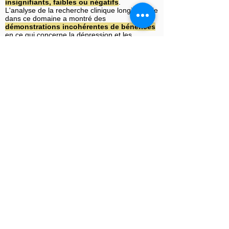
insignifiants, faibles ou négatifs
.
L'analyse de la recherche clinique longitudinale
dans ce domaine a montré des
démonstrations incohérentes de bénéfices
en ce qui concerne la dépression et les
tendances suicidaires. Cette analyse suggère
que, contrairement aux affirmations de certains
experts et d'organisations médicales
professionnelles nord-américaines,
l'impact
des interventions hormonales
sur la
dépression et les tendances suicidaires dans
cette population
est inconnu
. »