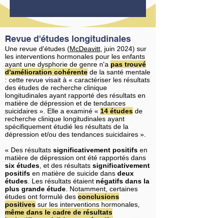
Revue d'études longitudinales
Une revue d'études (
McDeavitt
, juin 2024) sur
les interventions hormonales pour les enfants
ayant une dysphorie de genre n'a
pas trouvé
d'amélioration cohérente
de la santé mentale
: cette revue visait à « caractériser les résultats
des études de recherche clinique
longitudinales ayant rapporté des résultats en
matière de dépression et de tendances
suicidaires ». Elle a examiné «
14 études
de
recherche clinique longitudinales ayant
spécifiquement étudié les résultats de la
dépression et/ou des tendances suicidaires ».
« Des résultats
significativement positifs
en
matière de dépression ont été rapportés dans
six études
, et des résultats
significativement
positifs
en matière de suicide dans
deux
études
. Les résultats étaient
négatifs dans la
plus grande étude
. Notamment, certaines
études ont formulé des
conclusions
positives
sur les interventions hormonales,
même dans le cadre de résultats