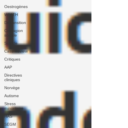
Oestrogènes
WPATH
Détransition
Contagion
sociale
Suicide
Cass Review
Critiques
AAP
Directives
cliniques
Norvège
Autisme
Stress
minoritaire
HAS
SEGM