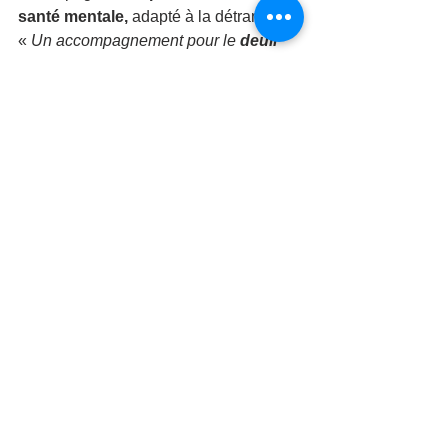
santé mentale,
 adapté à la détransition.
« 
Un accompagnement pour le 
deuil 
d’une vie
 que je pensais devoir me 
rendre heureux
 » (P700).« 
Une 
thérapie spécialisée dans la 
détransition et l’image 
corporelle
 » 
(P390).
Soutien social et 
stigmatisation
Le besoin de reconnaissance de la part 
des communautés trans et LGBT est 
fort, mais souvent déçu.
« 
Du soutien au sein de la 
communauté trans (je me suis senti 
quelque peu abandonné, et bien que je 
m’identifie encore sous le parapluie 
trans, je ne partage pas mon histoire 