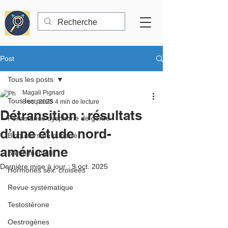
Post
Tous les posts
Magali Pignard
Tous les posts
8 oct. 2025
4 min de lecture
Détransition : résultats
Persistance dysphorie de genre
d’une étude nord-
Bloqueurs de puberté
américaine
Santé mentale
Dernière mise à jour :
9 oct. 2025
Hormones sex. croisées
Revue systématique
Testostérone
Oestrogènes