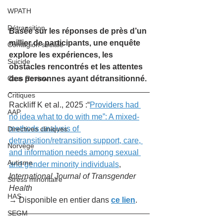
WPATH
Détransition
Basée sur les réponses de près d’un 
millier de participants, une enquête 
Contagion sociale
explore les expériences, les 
Suicide
obstacles rencontrés et les attentes 
des personnes ayant détransitionné.
Cass Review
Critiques
Rackliff K et al., 2025 :“
Providers had 
AAP
no idea what to do with me”: A mixed-
methods analysis of 
Directives cliniques
detransition/retransition support, care, 
Norvège
and information needs among sexual 
Autisme
and gender minority individuals
,
International Journal of Transgender 
Stress minoritaire
Health
HAS
→ Disponible en entier dans 
ce lien
. 
SEGM