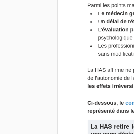
Parmi les points ma
Le médecin gé
Un 
délai de r
L’
évaluation p
psychologique 
Les professionne
sans modificatio
La HAS affirme ne p
de l’autonomie de l
les effets irrévers
Ci-dessous, le 
com
représenté dans l
La HAS retire 
une sage décis