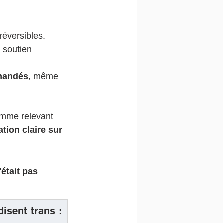
réversibles.
 soutien 
mandés
, même 
omme relevant 
tion claire sur 
'était pas 
sent trans : 