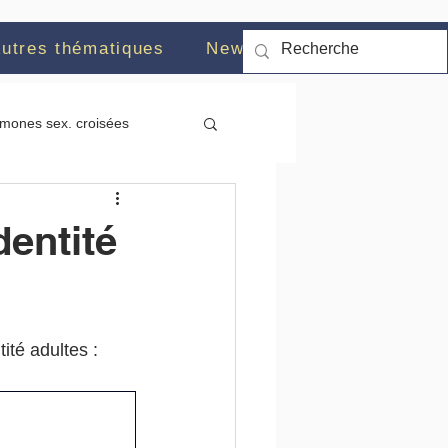
utres thématiques
News
mones sex. croisées
on sociale
Suicide
entité
s minoritaire
HAS
té adultes : 