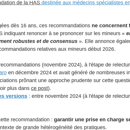
ation de la HAS 
destinée aux médecins spécialistes e
agées dès 16 ans, ces recommandations 
ne concernent 
S indiquant renoncer à se prononcer sur les mineurs « 
e
ment robustes et de consensus
 ». Elle annonce égale
recommandations relatives aux mineurs début 2026.
ecommandations (novembre 2024), à l'étape de relecture
aro
 en décembre 2024 et avait généré de nombreuses i
iations prônant une approche prudente sur cette questio
oir plus dans 
ce post
).
s versions
 : entre novembre 2024 (à l'étape de relecture
 cette recommandation : 
garantir une prise en charge s
ontexte de grande hétérogénéité des pratiques.