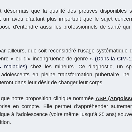
 désormais que la qualité des preuves disponibles su
t un aveu d’autant plus important que le sujet concern
pose d’entendre aussi les professionnels de santé qui 
 ailleurs, que soit reconsidéré l’usage systématique d
enre » ou d’« incongruence de genre » 
(
Dans la CIM-11,
s maladies)
 chez les mineurs. Ce diagnostic, un spe
 adolescents en pleine transformation pubertaire, ne
isteront dans leur désir de changer leur corps.
ue notre proposition clinique nommée 
ASP (Angoisse
 prise en compte. Elle permet d’appréhender autrement
ique à l’adolescence (voire même jusqu’à 25 ans) souven
tion.