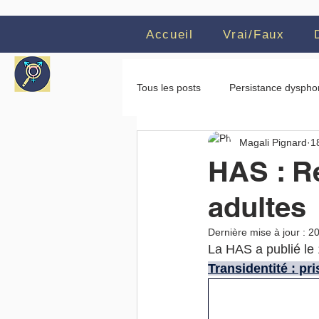
Accueil
Vrai/Faux
Tous les posts
Persistance dyspho
Magali Pignard
18
Revue systématique
Testos
HAS : R
adultes
Cass Review
Critiques
Dernière mise à jour :
20
La HAS a publié le 
SEGM
Témoignages
Transidentité : pr