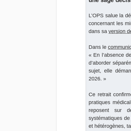
L’OPS salue la déc
concernant les mi
dans sa 
version de
Dans le 
communi
« En l’absence de
d’aborder séparém
sujet, elle déma
2026. »
Ce retrait confir
pratiques médica
reposent sur de
systématiques de l
et hétérogènes, ta