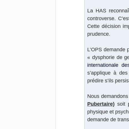
La HAS reconnaît
controverse. C’es
Cette décision im
prudence.
L’OPS demande par
« dysphorie de g
internationale de
s’applique à des
prédire s’ils pers
Nous demandons q
Pubertaire)
 soit
physique et psych
demande de transi