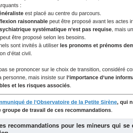
rquants :
néraliste
 est placé au centre du parcours.
éflexion raisonnable
 peut être proposé avant les actes ir
sychiatrique systématique n’est pas requise
, mais un
peut être proposé selon les besoins.
ls sont invités à utiliser 
les pronoms et prénoms de
n d’état civil.
as se prononcer sur le choix de transition, considéré c
a personne, mais insiste sur 
l’importance d’une informa
ibles et les risques associés
.
muniqué de l'Observatoire de la Petite Sirène
, qui n
e groupe de travail de ces recommandations
.
les recommandations pour les mineurs qui se di
ion