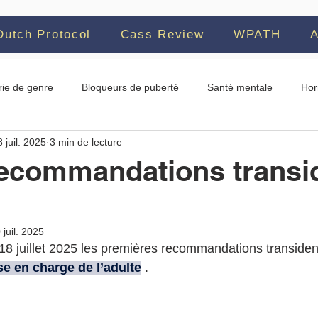
Dutch Protocol
Cass Review
WPATH
A
rie de genre
Bloqueurs de puberté
Santé mentale
Hor
 juil. 2025
3 min de lecture
térone
Oestrogènes
WPATH
Détransition
Contagi
ecommandations transid
AAP
Directives cliniques
Norvège
Autisme
Stres
 juil. 2025
18 juillet 2025 les premières recommandations transidenti
ise en charge de l’adulte
 .