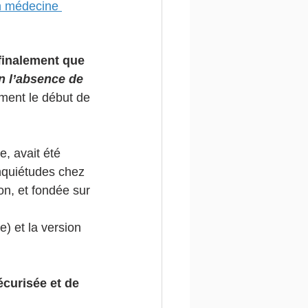
n médecine 
finalement que 
n l’absence de 
ment le début de 
, avait été 
nquiétudes chez 
n, et fondée sur 
) et la version 
écurisée et de 